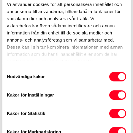
Vi använder cookies för att personalisera innehållet och
annonserna till användarna, tillhandahålla funktioner för
Nybilsgaranti – för nya Toyota-
sociala medier och analysera vår trafik. Vi
vidarebefordrar även sådana identifierare och annan
bilar
information från din enhet till de sociala medier och
annons- och analysföretag som vi samarbetar med.
Dessa kan i sin tur kombinera informationen med annan
5 års / 100 000 km garanti på
information som du har tillhandahållit eller som de har
samlat in när du har använt deras tjänster.
elbilskomponenter
Samtyckesval
Nödvändiga kakor
Easy privatleasing
Kakor för Inställningar
Kakor för Statistik
Konsumentköplagen och
Kakor för Marknadsföring