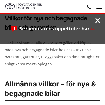
×
Villkor för nya och begagnade
bilar och garantier
Se sommarens öppettider här
>>
Här har vi samlat alla villkor som gäller vid köp av
både nya och begagnade bilar hos oss – inklusive
bytesrätt, garantier, tilläggspaket och dina rättigheter
enligt konsumentköplagen.
Allmänna villkor – för nya &
begagnade bilar