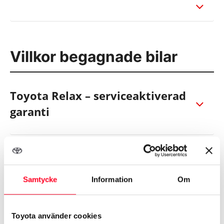
Villkor begagnade bilar
Toyota Relax – serviceaktiverad
garanti
Toyota Approved Used
Samtycke
Information
Om
Nya bilar och finansiering
Toyota använder cookies