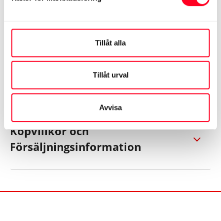
köpvillor och
försäljningsinformation
Tillåt alla
Konsumentköplagen – dina
Tillåt urval
rättigheter
Avvisa
Köpvillkor och
Försäljningsinformation