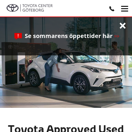
×
Se sommarens öppettider här
>>
Toyota Approved Used