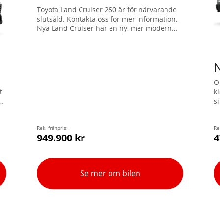
Toyota Land Cruiser 250 är för närvarande
slutsåld. Kontakta oss för mer information.
Nya Land Cruiser har en ny, mer modern
och ännu mer robust exteriör. Ingen annan
SUV kan erbjuda den här unika
kombinationen av väg- och
N
terrängprestanda!
O
t
k
v
s
h
ed
fy
Rek. frånpris:
d
Re
949.900 kr
4
f
4
d
m
Se mer om bilen
e
a