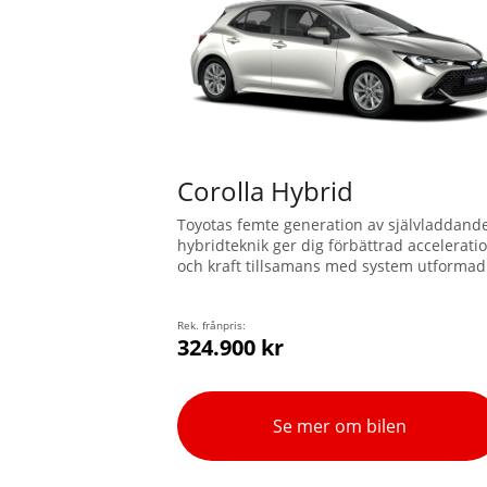
Corolla Hybrid
Toyotas femte generation av självladdand
hybridteknik ger dig förbättrad accelerati
och kraft tillsamans med system utformad
för att stödja dig och göra körningen
säkrare. Den stilrena profilen har en låg
motorhuv och en svepande, aerodynamisk
Rek. frånpris:
324.900 kr
taklinje. Världens mest sålda bil är nu
bättre än någonsin.
Se mer om bilen