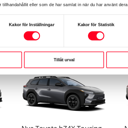
350.900 kr
4
nik
fyrhjulsdriftsystem (AWD-i).
i
tillhandahållit eller som de har samlat in när du har använt deras
s
s
ef
Se mer om bilen
Kakor för Inställningar
Kakor för Statistik
Tillåt urval