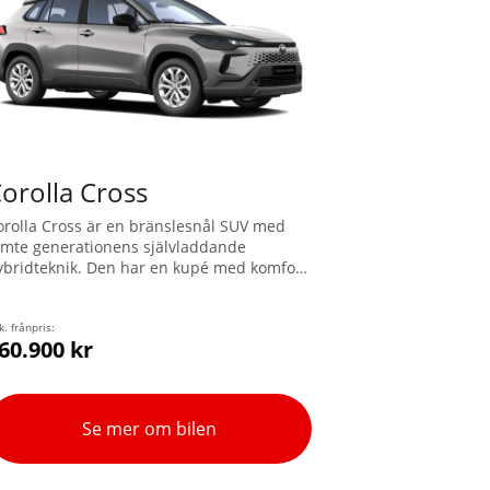
orolla Cross
orolla Cross är en bränslesnål SUV med
emte generationens självladdande
ybridteknik. Den har en kupé med komfort
ör alla passagerare, bekväm lasthöjd och
tt rymligt bagageutrymme. Modellen har
yrhjulsdrift (AWD-i) och klassledande
k. frånpris:
60.900 kr
äkerhetsfunktioner.
Se mer om bilen