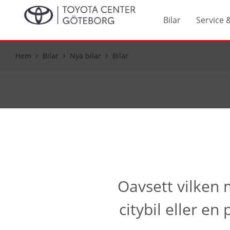
Bilar
Service 
Hem
Bilar
Nya bilar
Bilar
Oavsett vilken m
citybil eller e