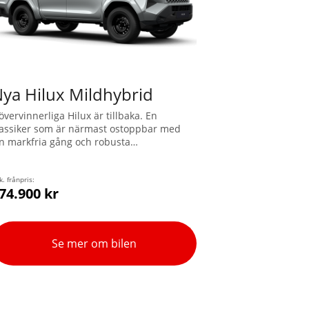
ya Hilux Mildhybrid
övervinnerliga Hilux är tillbaka. En
lassiker som är närmast ostoppbar med
in markfria gång och robusta
julupphängning. Hilux är utrustad med
rhjulsdrift, diffspärr, hög markfrigång och
e allra senaste elektroniska hjälpmedlen
k. frånpris:
74.900 kr
ör ökad framkomlighet. Hilux Mildhybrid
8V kräver ingen laddning och kombinerar
ieselkraftens vridmoment och
ångsidighet med extra stöd från en
Se mer om bilen
lektrisk motor-generator för mjuk
cceleration från låga hastigheter.