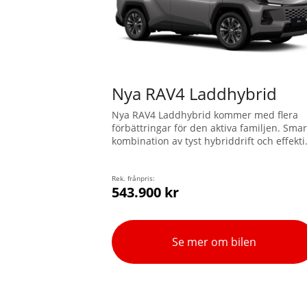
Nya RAV4 Laddhybrid
Nya RAV4 Laddhybrid kommer med flera
förbättringar för den aktiva familjen. Smar
kombination av tyst hybriddrift och effekti
prestanda, förbättrad uppkoppling till
navigation och säkerhetstjänster, samt m
en dragvikt på 2.000 kg.
Rek. frånpris:
543.900 kr
Se mer om bilen