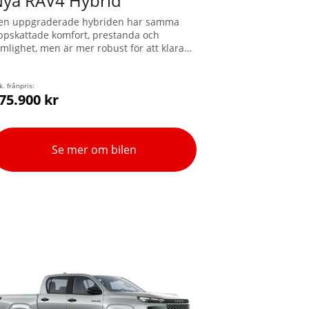
ya RAV4 Hybrid
en uppgraderade hybriden har samma
ppskattade komfort, prestanda och
ymlighet, men är mer robust för att klara
v både äventyr och vardag. Med den
ntelligenta fyrhjulsdriften AWD-i får du en
agvikt upp till 2.000 kg.
k. frånpris:
75.900 kr
Se mer om bilen