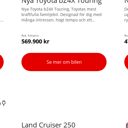
Nya Toyota bZ4X Touring
N
Nya Toyota bZ4X Touring, Toyotas mest
D
kraftfulla familjebil. Designad för dig med
u
.
många intressen, högt tempo och ett
r
ch
miljöhjärta. En helelektrisk kombi med
a
robust SUV-design kombinerar det bästa av
i
två världar: överlägset lastutrymme och
Rek. frånpris:
dr
Re
569.900 kr
4
elektrisk prestanda som tar dig genom alla
Sveriges säsonger. Sänk
s
bränslekostnaderna och minska
a
servicebehovet – utan att kompromissa med
Se mer om bilen
varken kvalitet eller räckvidd.
Land Cruiser 250