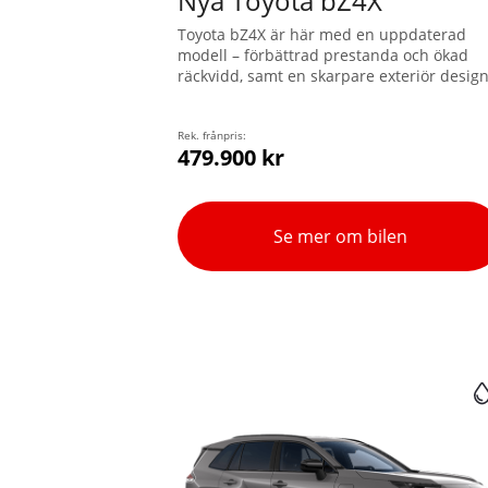
Nya Toyota bZ4X
Toyota bZ4X är här med en uppdaterad
modell – förbättrad prestanda och ökad
räckvidd, samt en skarpare exteriör design
Välj mellan två olika storlekar på batteri o
framhjulsdrift eller X-MODE fyrhjulsdrift.
Batteriförvärmning för snabbare laddning
Rek. frånpris:
479.900 kr
ingår som standard. Ruttplanering med
beräknade laddstopp finns integrerat i
navigationssystemet och baseras på bilen
batteristatus, beräknad räckvidd och ledig
Se mer om bilen
laddpunkter.