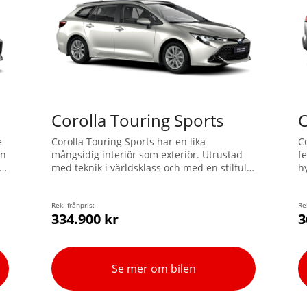
Corolla Touring Sports
C
e
Corolla Touring Sports har en lika
C
on
mångsidig interiör som exteriör. Utrustad
f
e
med teknik i världsklass och med en stilfull
h
design så är Corolla en ikon för den
f
moderna tiden. Välj mellan två olika
e
hybridmotorer i världsklass för samma
Rek. frånpris:
f
Re
334.900 kr
3
modell; en 1,8 l eller en ännu kraftfullare på
s
2,0 l som tar din hybridbil till en helt ny
nivå.
Se mer om bilen