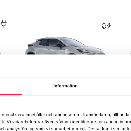
Information
Toyota C-HR Hybrid
T
Toyota C-HR Hybrid är självladdande och
T
femte generationens hybridteknik ger en
e
responsiv drivlina med låga utsläpp.
v
ersonalisera innehållet och annonserna till användarna, tillhandah
Modellen har en unik och innovativ design,
g
ik. Vi vidarebefordrar även sådana identifierare och annan informa
med skarpa linjer och en strömlinjeformad
au
ed
profil. Finns även med Toyotas intelligenta
Rek. frånpris:
m
Re
och analysföretag som vi samarbetar med. Dessa kan i sin tur 