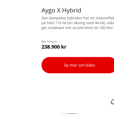
Aygo X Hybrid
Den kompakta hybriden har en motoreffek
på hela 116 hk (en ökning med 44 hk), vilk
ger snabbare och acceleration (0–100 km/
på mindre än 10 sekunder) och roligare
körning både i staden och utanför. Med e
svängradie på enbart 4,7 m, och en låg
Rek. frånpris:
238.900 kr
tyngdpunkt, är Aygo X idealisk för
stadskörning och lätt att parkera.
Se mer om bilen