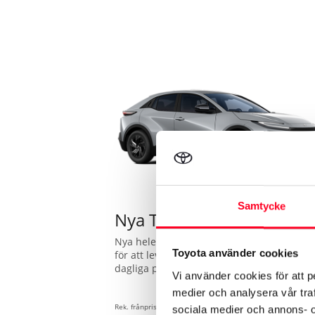
Samtycke
Nya Toyota C-HR+
Nya helelektriska Toyota C-HR+ är skapad
Toyota använder cookies
för att leverera på alla punkter. Från den
dagliga pendlingen till långresan med
Vi använder cookies för att p
familjen – det här är elbilen som sätter en
medier och analysera vår traf
ny standard med räckvidd och prestanda
som imponerar. Glöm räckviddsångest, m
Rek. frånpris:
sociala medier och annons- 