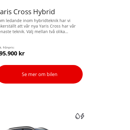
aris Cross Hybrid
om ledande inom hybridteknik har vi
kerställt att vår nya Yaris Cross har vår
naste teknik. Välj mellan två olika
rivlinor, Hybrid 115 eller den nya Hybrid
30. Nu kan du även få Yaris Cross med
yotas intelligenta fyrhjulsdrift, AWD-i.
k. frånpris:
95.900 kr
Se mer om bilen