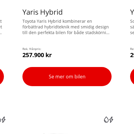
Yaris Hybrid
Y
t
Toyota Yaris Hybrid kombinerar en
S
et
förbättrad hybridteknik med smidig design
sä
h
till den perfekta bilen för både stadskörning
se
och längre äventyr. Välj mellan två
d
n
avancerade drivlinor – Hybrid 115 och
1
Hybrid 130. Yaris är rymlig, snabb och
Rek. frånpris:
To
Re
257.900 kr
2
bränslesnål. Upptäck denna
revolutionerande och kompakta hybrid som
är fullpackad med teknologi.
Se mer om bilen