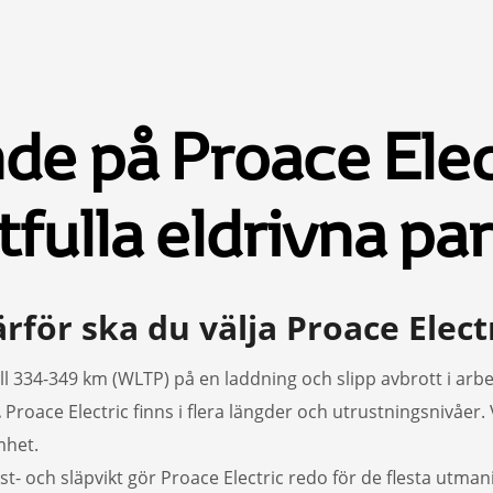
de på Proace Elect
tfulla eldrivna pa
rför ska du välja Proace Elect
ll 334-349 km (WLTP) på en laddning och slipp avbrott i arbe
.
Proace Electric finns i flera längder och utrustningsnivåer. 
mhet.
t- och släpvikt gör Proace Electric redo för de flesta utman