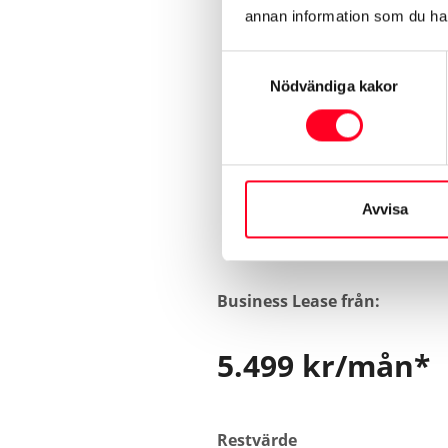
annan information som du har 
Samtyckesval
Nödvändiga kakor
Prisexempel: P
Avvisa
Business Lease från:
5.499 kr/mån*
Restvärde