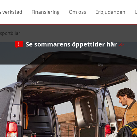
& verkstad
Finansiering
Om oss
Erbjudanden
sportbilar
Se sommarens öppettider här
>>