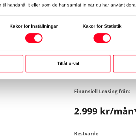
tillhandahållit eller som de har samlat in när du har använt deras
Kakor för Inställningar
Kakor för Statistik
roace Electric Long 75 kWh C
Tillåt urval
Finansiell Leasing från:
2.999 kr/mån
Restvärde