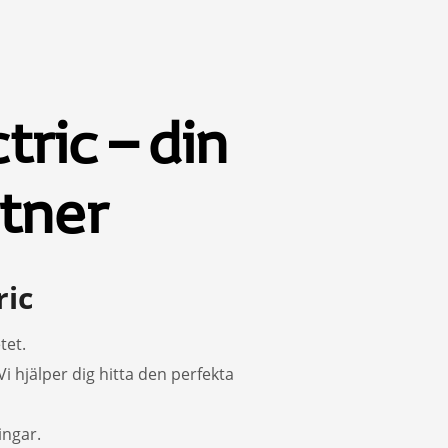
ric – din
rtner
ric
tet.
Vi hjälper dig hitta den perfekta
ingar.