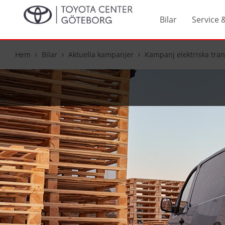
Bilar
Service 
Hem
Bilar
Aktuella kampanjer
Kampanj elektriska tran