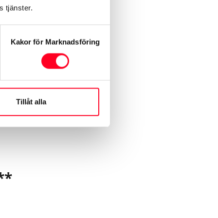
 tjänster.
Kakor för Marknadsföring
omfort 2-dörrar
Tillåt alla
**