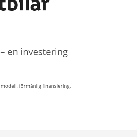
tbilar
– en investering
lmodell, förmånlig finansiering,