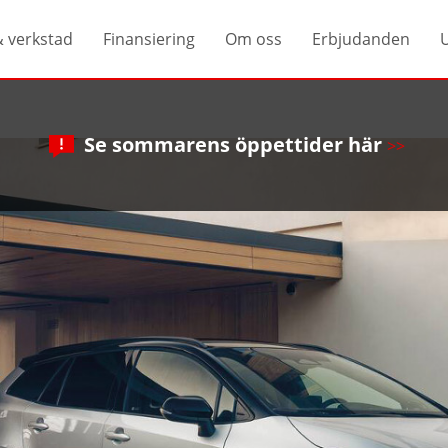
& verkstad
Finansiering
Om oss
Erbjudanden
Se sommarens öppettider här
>>