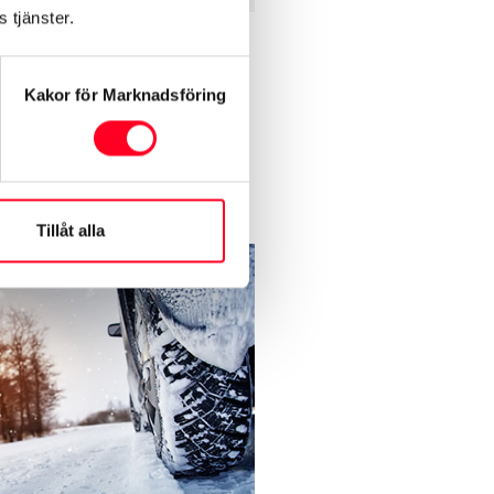
 tjänster.
aket
åller gummimattor,
Kakor för Marknadsföring
erumsmatta och skyddsplatta
) bak i bagage.
ris 2.488 kr inkl. montering.
Tillåt alla