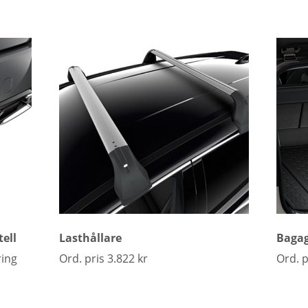
ell
Lasthållare
Baga
ring
Ord. pris 3.822 kr
Ord. p