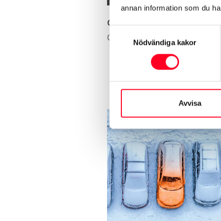
annan information som du har 
Gummimattor fram och bak
Samtyckesval
Ord. pris 635 kr.
Nödvändiga kakor
Avvisa