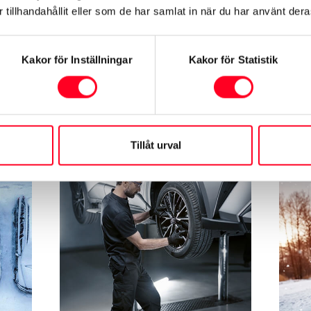
tillhandahållit eller som de har samlat in när du har använt deras
Mattpaket
Lastp
Innehåller gummimattor och
Inneh
Kakor för Inställningar
Kakor för Statistik
bagagerumsmatta.
bagag
Ord. pris 1.374 kr.
(svart
Ord. p
Tillåt urval