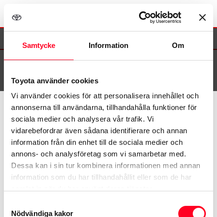
×
Samtycke
Information
Om
Se sommarens öppettider här
>>
Toyota använder cookies
Vi använder cookies för att personalisera innehållet och
annonserna till användarna, tillhandahålla funktioner för
©
2026
Toyota
sociala medier och analysera vår trafik. Vi
vidarebefordrar även sådana identifierare och annan
information från din enhet till de sociala medier och
Kontakta oss
annons- och analysföretag som vi samarbetar med.
Dessa kan i sin tur kombinera informationen med annan
Toyota.se
information som du har tillhandahållit eller som de har
samlat in när du har använt deras tjänster.
MyToyota
Samtyckesval
Nödvändiga kakor
Samtycke