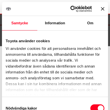
×
Samtycke
Information
Om
Se sommarens öppettider här
>>
Toyota använder cookies
Vi använder cookies för att personalisera innehållet och
annonserna till användarna, tillhandahålla funktioner för
©
2026
Toyota
sociala medier och analysera vår trafik. Vi
vidarebefordrar även sådana identifierare och annan
information från din enhet till de sociala medier och
Kontakta oss
annons- och analysföretag som vi samarbetar med.
Dessa kan i sin tur kombinera informationen med annan
Toyota.se
information som du har tillhandahållit eller som de har
samlat in när du har använt deras tjänster.
MyToyota
Samtyckesval
Nödvändiga kakor
Samtycke