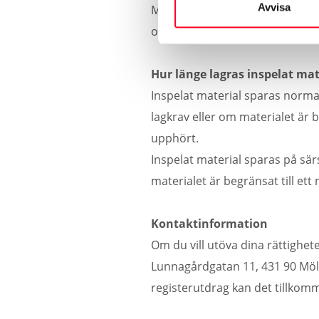
Avvisa
Materialet från kamerabevaknin
obehörig åtkomst eller obehöri
Hur länge lagras inspelat mat
Inspelat material sparas normal
lagkrav eller om materialet är be
upphört.
Inspelat material sparas på särs
materialet är begränsat till ett
Kontaktinformation
Om du vill utöva dina rättighet
Lunnagårdgatan 11, 431 90 Mölnd
registerutdrag kan det tillkomm