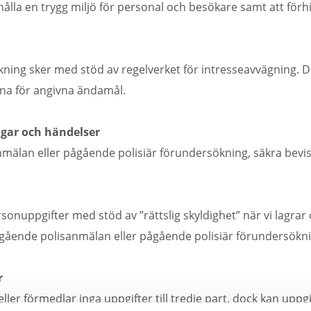
hålla en trygg miljö för personal och besökare samt att förhi
ing sker med stöd av regelverket för intresseavvägning. De
rna för angivna ändamål.
ngar och händelser
isanmälan eller pågående polisiär förundersökning, säkra bevi
sonuppgifter med stöd av ”rättslig skyldighet” när vi lagrar
pågående polisanmälan eller pågående polisiär förundersökni
r
ler förmedlar inga uppgifter till tredje part, dock kan uppgi