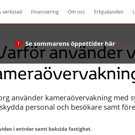
& verkstad
Finansiering
Om oss
Erbjudanden
Se sommarens öppettider här
>>
Varför använder v
ameraövervaknin
org använder kameraövervakning med syf
, skydda personal och besökare samt fö
ideo i entréer samt baksida fastighet.