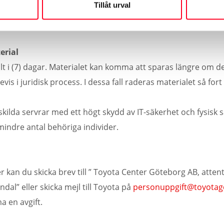
Tillåt urval
gen omfattas av en tystnadsplikt enligt 22§ kamerabevakni
gt utnyttjande.
erial
t i (7) dagar. Materialet kan komma att sparas längre om det
vis i juridisk process. I dessa fall raderas materialet så for
kilda servrar med ett högt skydd av IT-säkerhet och fysisk sä
 mindre antal behöriga individer.
er kan du skicka brev till ” Toyota Center Göteborg AB, atten
al” eller skicka mejl till Toyota på
personuppgift@toyotag
a en avgift.