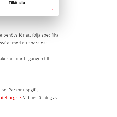
Tillåt alla
ngslagen och skall skyddas mot
 behövs för att följa specifika
t syftet med att spara det
kerhet där tillgången till
tion: Personuppgift,
oteborg.se
. Vid beställning av