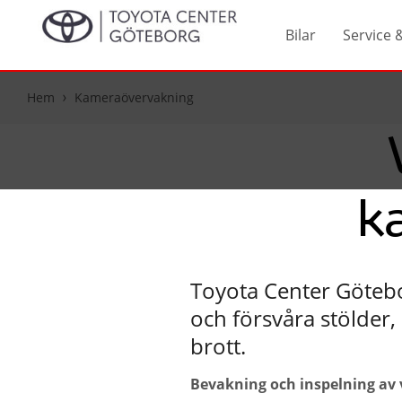
Bilar
Service 
Hem
Kameraövervakning
k
Toyota Center Göteb
och försvåra stölder
brott.
Bevakning och inspelning av v