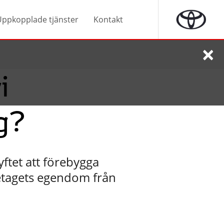
Uppkopplade tjänster
Kontakt
×
i
g?
tet att förebygga
retagets egendom från