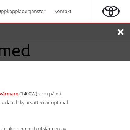
Uppkopplade tjänster
Kontakt
×
 med
évärmare
(1400W) som på ett
block och kylarvatten är optimal
rbrukningen och utsläppen av