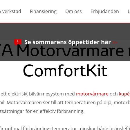
& verkstad
Finansiering
Om oss
Erbjudanden
Se sommarens öppettider här
>>
A Motorvärmare
ComfortKit
 ett elektriskt bilvärmesystem med
motorvärmare
och
kup
 bil. Motorvärmaren ser till att temperaturen på olja, motor
tsättningar för en effektiv förbränning.
r optimal förbränningstemperatur minskar både bränslefö